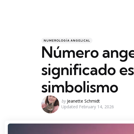
Categories
Posted
NUMEROLOGÍA ANGELICAL
in
Número angel
significado es
simbolismo
Posted
by
Jeanette Schmidt
Updated
February 14, 2026
by